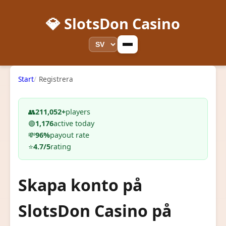
💎 SlotsDon Casino
Start
Registrera
👥
211,052+
players
🟢
1,176
active today
💸
96%
payout rate
⭐
4.7/5
rating
Skapa konto på
SlotsDon Casino på