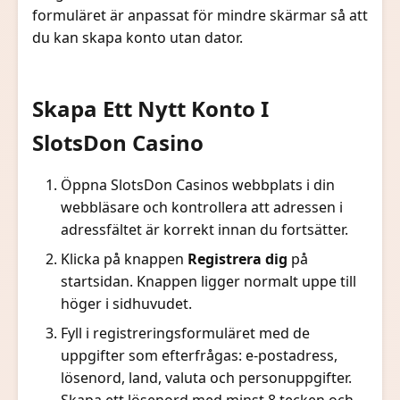
formuläret är anpassat för mindre skärmar så att
du kan skapa konto utan dator.
Skapa Ett Nytt Konto I
SlotsDon Casino
Öppna SlotsDon Casinos webbplats i din
webbläsare och kontrollera att adressen i
adressfältet är korrekt innan du fortsätter.
Klicka på knappen
Registrera dig
på
startsidan. Knappen ligger normalt uppe till
höger i sidhuvudet.
Fyll i registreringsformuläret med de
uppgifter som efterfrågas: e-postadress,
lösenord, land, valuta och personuppgifter.
Skapa ett lösenord med minst 8 tecken och