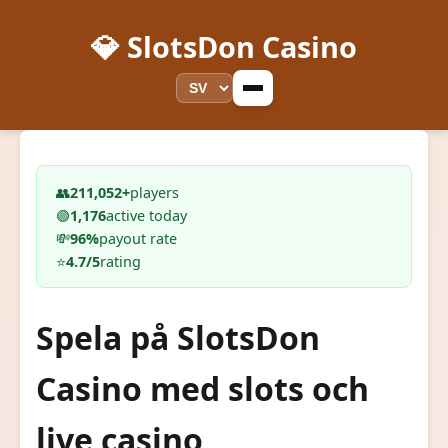
💎 SlotsDon Casino
👥
211,052+
players
🟢
1,176
active today
💸
96%
payout rate
⭐
4.7/5
rating
Spela på SlotsDon
Casino med slots och
live casino