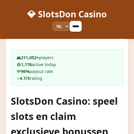
💎 SlotsDon Casino
👥
211,052+
players
🟢
1,176
active today
💸
96%
payout rate
⭐
4.7/5
rating
SlotsDon Casino: speel
slots en claim
exclusieve bonussen