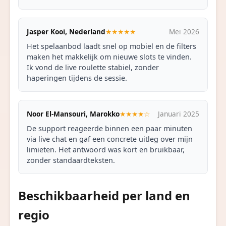
Jasper Kooi, Nederland
★★★★★
Mei 2026
Het spelaanbod laadt snel op mobiel en de filters
maken het makkelijk om nieuwe slots te vinden.
Ik vond de live roulette stabiel, zonder
haperingen tijdens de sessie.
Noor El-Mansouri, Marokko
★★★★☆
Januari 2025
De support reageerde binnen een paar minuten
via live chat en gaf een concrete uitleg over mijn
limieten. Het antwoord was kort en bruikbaar,
zonder standaardteksten.
Beschikbaarheid per land en
regio