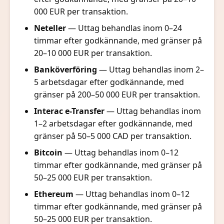
000 EUR per transaktion.
Neteller
— Uttag behandlas inom 0–24
timmar efter godkännande, med gränser på
20–10 000 EUR per transaktion.
Banköverföring
— Uttag behandlas inom 2–
5 arbetsdagar efter godkännande, med
gränser på 200–50 000 EUR per transaktion.
Interac e-Transfer
— Uttag behandlas inom
1–2 arbetsdagar efter godkännande, med
gränser på 50–5 000 CAD per transaktion.
Bitcoin
— Uttag behandlas inom 0–12
timmar efter godkännande, med gränser på
50–25 000 EUR per transaktion.
Ethereum
— Uttag behandlas inom 0–12
timmar efter godkännande, med gränser på
50–25 000 EUR per transaktion.