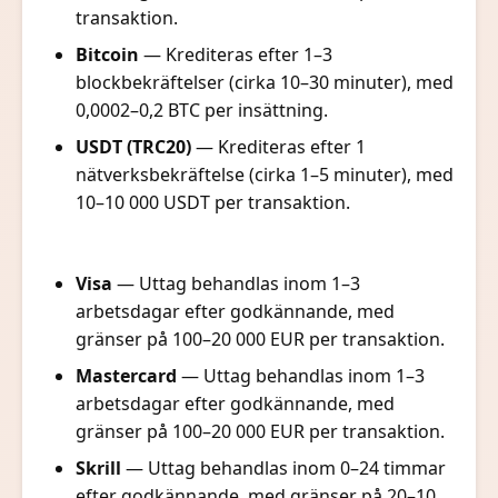
transaktion.
Bitcoin
— Krediteras efter 1–3
blockbekräftelser (cirka 10–30 minuter), med
0,0002–0,2 BTC per insättning.
USDT (TRC20)
— Krediteras efter 1
nätverksbekräftelse (cirka 1–5 minuter), med
10–10 000 USDT per transaktion.
Visa
— Uttag behandlas inom 1–3
arbetsdagar efter godkännande, med
gränser på 100–20 000 EUR per transaktion.
Mastercard
— Uttag behandlas inom 1–3
arbetsdagar efter godkännande, med
gränser på 100–20 000 EUR per transaktion.
Skrill
— Uttag behandlas inom 0–24 timmar
efter godkännande, med gränser på 20–10