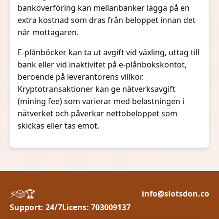
banköverföring kan mellanbanker lägga på en
extra kostnad som dras från beloppet innan det
når mottagaren.
E-plånböcker kan ta ut avgift vid växling, uttag till
bank eller vid inaktivitet på e-plånbokskontot,
beroende på leverantörens villkor.
Kryptotransaktioner kan ge nätverksavgift
(mining fee) som varierar med belastningen i
nätverket och påverkar nettobeloppet som
skickas eller tas emot.
⚡
🎲
🏆
info@slotsdon.co
Support: 24/7
Licens: 703009137